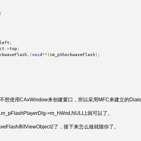
;
left
;
ct
->
top
;
ckwaveFlash
,(
void
**)&
m_pShockwaveFlash
);
使用CAxWindow来创建窗口，所以采用MFC来建立的Dialo
eApp.m_pFlashPlayerDlg->m_hWnd,NULL);就可以了。
eFlash和IViewObject2了，接下来怎么做就随你了。