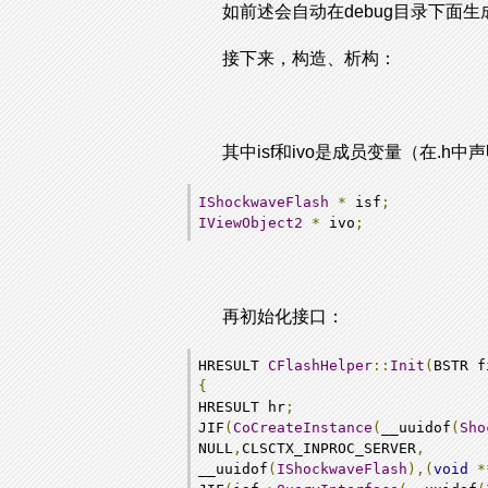
如前述会自动在debug目录下面生成t
接下来，构造、析构：
其中isf和ivo是成员变量（在.h中
IShockwaveFlash
*
 isf
;
IViewObject2
*
 ivo
;
再初始化接口：
HRESULT 
CFlashHelper
::
Init
(
BSTR f
{
HRESULT hr
;
JIF
(
CoCreateInstance
(
__uuidof
(
Sho
NULL
,
CLSCTX_INPROC_SERVER
,
__uuidof
(
IShockwaveFlash
),(
void
*