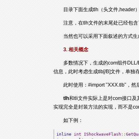
目录下面生成tlh（头文件,header）
注意，在tlh文件的末尾处已经包含了
当然也可以采用下面叙述的方式生
3. 相关概念
多数情况下，生成的com组件DLL/E
信息，此时考虑生成tlb[/B]文件，单
此时使用：#import "XXX.tlb"，
tlh
和tli文件实际上是对com接口
实现完全是封装方法的实现，而不是co
如下例：
inline
int
IShockwaveFlash
::
GetQu