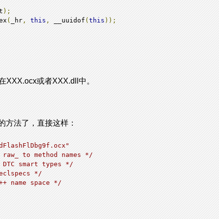
t
);
ex
(
_hr
,
this
,
 __uuidof
(
this
));
XXX.ocx或者XXX.dll中。
的方法了，直接这样：
dFlashFlDbg9f.ocx"  
 raw_ to method names */
 DTC smart types */
eclspecs */
++ name space */