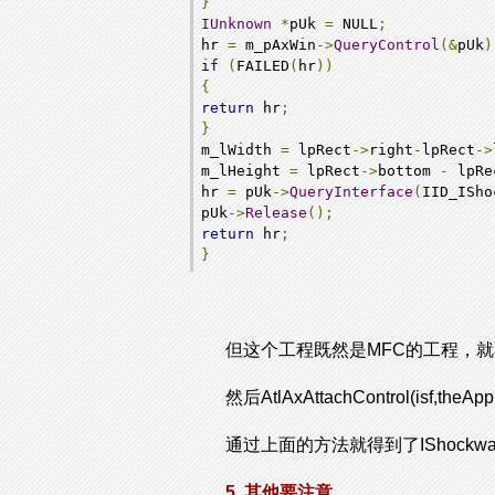
}
IUnknown
*
pUk 
=
 NULL
;
hr 
=
 m_pAxWin
->
QueryControl
(&
pUk
)
if
(
FAILED
(
hr
))
{
return
 hr
;
}
m_lWidth 
=
 lpRect
->
right
-
lpRect
->
m_lHeight 
=
 lpRect
->
bottom 
-
 lpRe
hr 
=
 pUk
->
QueryInterface
(
IID_ISho
pUk
->
Release
();
return
 hr
;
}
但这个工程既然是MFC的工程，就不想
然后AtlAxAttachControl(isf,th
通过上面的方法就得到了IShockwav
5. 其他要注意