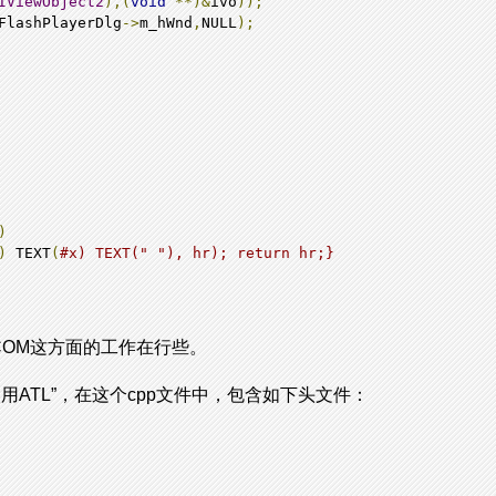
IViewObject2
),(
void
**)&
ivo
));
FlashPlayerDlg
->
m_hWnd
,
NULL
);
)
)
 TEXT
(
#x) TEXT(" "), hr); return hr;}
做COM这方面的工作在行些。
用ATL”，在这个cpp文件中，包含如下头文件：