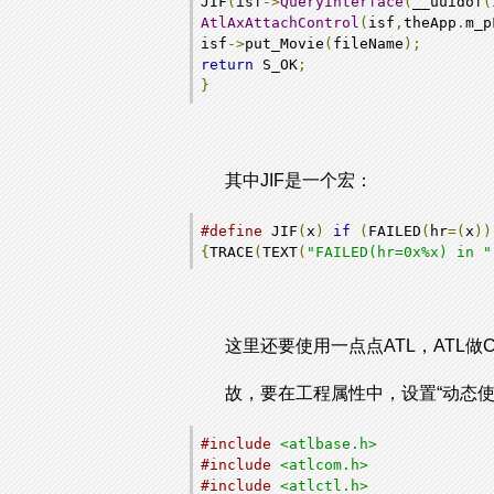
JIF
(
isf
->
QueryInterface
(
__uuidof
(
AtlAxAttachControl
(
isf
,
theApp
.
m_p
isf
->
put_Movie
(
fileName
);
return
 S_OK
;
}
其中JIF是一个宏：
#define
 JIF
(
x
)
if
(
FAILED
(
hr
=(
x
))
{
TRACE
(
TEXT
(
"FAILED(hr=0x%x) in "
这里还要使用一点点ATL，ATL
故，要在工程属性中，设置“动态使
#include
<atlbase.h>
#include
<atlcom.h>
#include
<atlctl.h>