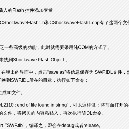
插入的Flash 控件添加变量，
ckwaveFlash1.h和CShockwaveFlash1.cpp有了这
缺乏一些高级的功能，此时就需要采用纯COM的方式了。
来找到Shockwave Flash Object，
tion”，在弹出的界面中，点击“save as”将信息保存为 SWF.IDL文件
面，切换到SWF.IDL所在的目录，执行如下命令：
即可生成tlb文件。
0 : end of file found in string”，可以这样做：将前面打开的界
L的文件，将拷贝的内容粘贴入，再次执行MIDL命令。
 "SWF.tlb"，编译之，即会在debug或者release。