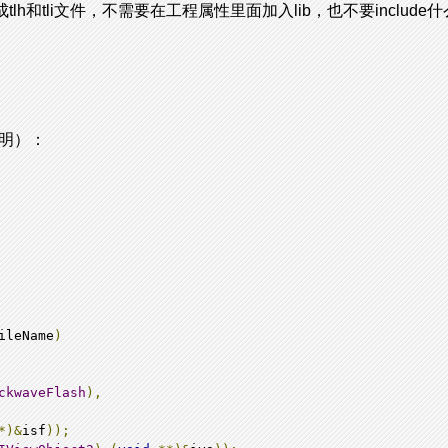
lh和tli文件，不需要在工程属性里面加入lib，也不要includ
声明）：
ileName
)
ckwaveFlash
),
*)&
isf
));