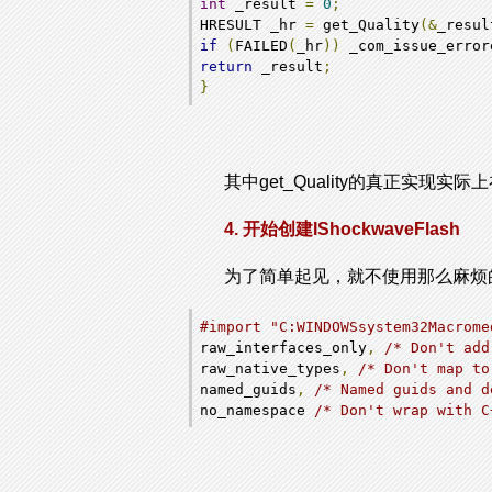
int
 _result 
=
0
;
HRESULT _hr 
=
 get_Quality
(&
_resul
if
(
FAILED
(
_hr
))
 _com_issue_error
return
 _result
;
}
其中get_Quality的真正实现实际上在
4. 开始创建IShockwaveFlash
为了简单起见，就不使用那么麻烦
#import "C:WINDOWSsystem32Macrome
raw_interfaces_only
,
/* Don't add
raw_native_types
,
/* Don't map to
named_guids
,
/* Named guids and d
no_namespace 
/* Don't wrap with C