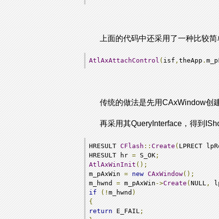
上面的代码中还采用了一种比较简
AtlAxAttachControl
(
isf
,
theApp
.
m_p
传统的做法是先用CAxWindow创建窗
再采用其QueryInterface，得到I
HRESULT 
CFlash
::
Create
(
LPRECT lpR
HRESULT hr 
=
 S_OK
;
AtlAxWinInit
();
m_pAxWin 
=
new
CAxWindow
();
m_hwnd 
=
 m_pAxWin
->
Create
(
NULL
,
 l
if
(!
m_hwnd
)
{
return
 E_FAIL
;